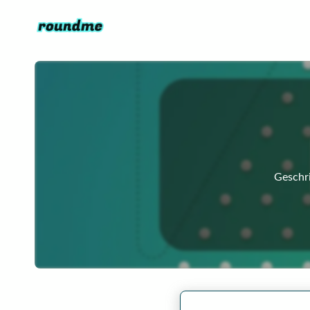
Geschr