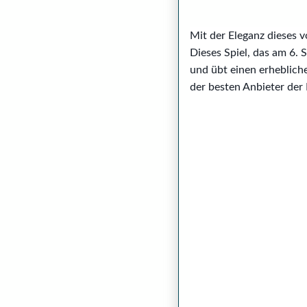
Mit der Eleganz dieses v
Dieses Spiel, das am 6.
und übt einen erheblichen
der besten Anbieter der 