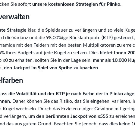
ecken Sie sofort
unsere kostenlosen Strategien für Plinko
.
 verwalten
ste Strategie
klar, die Spieldauer zu verlängern und so viele Kug
d die Varianz und die 98,00%ige Rücklaufquote (RTP) gesteuert
yramide mit den Feldern mit den besten Multiplikatoren zu erre
5%
Ihres Budgets auf jede Kugel zu setzen. Dies
bietet Ihnen 20
o x0 zu erhalten, sollten Sie in der Lage sein,
mehr als 10.000 Ku
n,
den Jackpot im Spiel von Spribe zu knacken
.
lfarben
dass
die Volatilität und der RTP je nach Farbe der in Plinko abg
önnen
. Daher können Sie das Risiko, das Sie eingehen, variieren,
n Kugel wechseln. Durch das Erzielen einiger Gewinne mit gerin
nd verlängern, um
den berühmten Jackpot von x555
zu erreichen
 und das aus gutem Grund. Beachten Sie jedoch, dass dies keine 