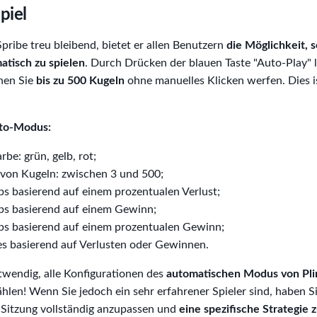
piel
ribe treu bleibend, bietet er allen Benutzern
die Möglichkeit, 
atisch zu spielen
. Durch Drücken der blauen Taste "Auto-Play" l
nen Sie
bis zu 500 Kugeln
ohne manuelles Klicken werfen. Dies i
uto-Modus:
be: grün, gelb, rot;
 von Kugeln: zwischen 3 und 500;
ps basierend auf einem prozentualen Verlust;
ps basierend auf einem Gewinn;
ps basierend auf einem prozentualen Gewinn;
s basierend auf Verlusten oder Gewinnen.
otwendig, alle Konfigurationen des
automatischen Modus von Pl
len! Wenn Sie jedoch ein sehr erfahrener Spieler sind, haben Si
o-Sitzung vollständig anzupassen und
eine spezifische Strategie 