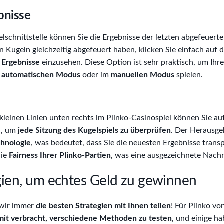
bnisse
elschnittstelle können Sie die Ergebnisse der letzten abgefeuer
n Kugeln gleichzeitig abgefeuert haben, klicken Sie einfach auf di
n Ergebnisse
einzusehen. Diese Option ist sehr praktisch, um Ihre
m
automatischen Modus
oder im
manuellen Modus
spielen.
leinen Linien unten rechts im Plinko-Casinospiel können Sie auf
en, um
jede Sitzung des Kugelspiels zu überprüfen
. Der Herausgeb
hnologie
, was bedeutet, dass Sie die neuesten Ergebnisse trans
die
Fairness Ihrer Plinko-Partien
, was eine ausgezeichnete Nachri
egien, um echtes Geld zu gewinnen
s wir immer
die besten Strategien mit Ihnen teilen
! Für Plinko v
it verbracht, verschiedene Methoden zu testen
, und einige ha