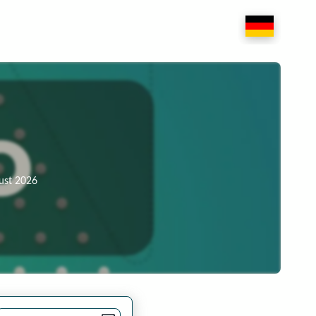
ust 2026