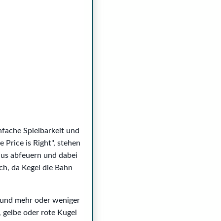
infache Spielbarkeit und
 Price is Right", stehen
 aus abfeuern und dabei
ach, da Kegel die Bahn
n und mehr oder weniger
 gelbe oder rote Kugel