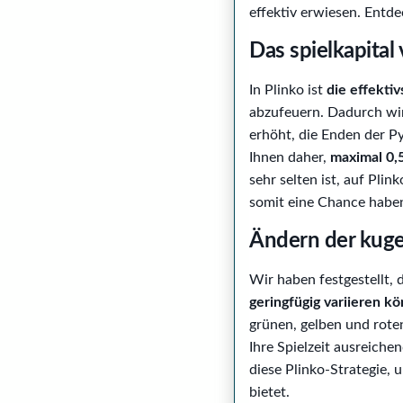
effektiv erwiesen. Entd
Das spielkapital
In Plinko ist
die effektiv
abzufeuern. Dadurch wir
erhöht, die Enden der P
Ihnen daher,
maximal 0,
sehr selten ist, auf Plink
somit eine Chance habe
Ändern der kuge
Wir haben festgestellt, 
geringfügig variieren k
grünen, gelben und rote
Ihre Spielzeit ausreiche
diese Plinko-Strategie,
bietet.