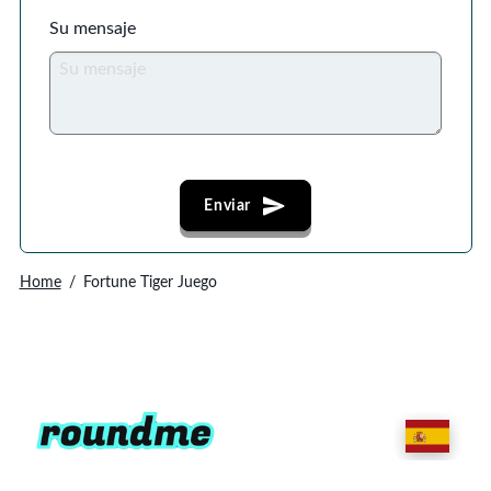
Su mensaje
Enviar
Home
Fortune Tiger Juego