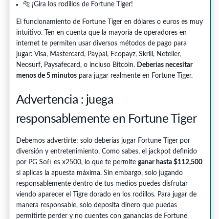
🐅 ¡Gira los rodillos de Fortune Tiger!
El funcionamiento de Fortune Tiger en dólares o euros es muy
intuitivo. Ten en cuenta que la mayoría de operadores en
internet te permiten usar diversos métodos de pago para
jugar: Visa, Mastercard, Paypal, Ecopayz, Skrill, Neteller,
Neosurf, Paysafecard, o incluso Bitcoin.
Deberías necesitar
menos de 5 minutos
para jugar realmente en Fortune Tiger.
Advertencia : juega
responsablemente en Fortune Tiger
Debemos advertirte: solo deberías jugar Fortune Tiger por
diversión y entretenimiento. Como sabes, el jackpot definido
por PG Soft es x2500, lo que te permite
ganar hasta $112,500
si aplicas la apuesta máxima. Sin embargo, solo jugando
responsablemente dentro de tus medios puedes disfrutar
viendo aparecer el Tigre dorado en los rodillos. Para jugar de
manera responsable, solo deposita dinero que puedas
permitirte perder y no cuentes con ganancias de Fortune