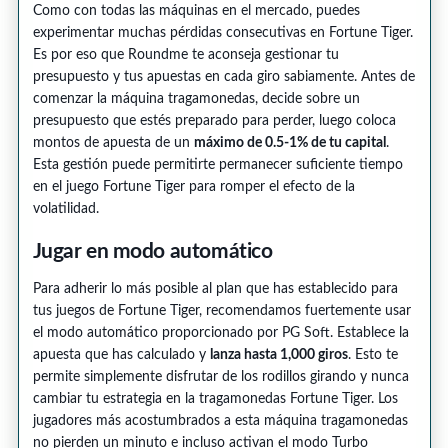
Como con todas las máquinas en el mercado, puedes
experimentar muchas pérdidas consecutivas en Fortune Tiger.
Es por eso que Roundme te aconseja gestionar tu
presupuesto y tus apuestas en cada giro sabiamente. Antes de
comenzar la máquina tragamonedas, decide sobre un
presupuesto que estés preparado para perder, luego coloca
montos de apuesta de un
máximo de 0.5-1% de tu capital
.
Esta gestión puede permitirte permanecer suficiente tiempo
en el juego Fortune Tiger para romper el efecto de la
volatilidad.
Jugar en modo automático
Para adherir lo más posible al plan que has establecido para
tus juegos de Fortune Tiger, recomendamos fuertemente usar
el modo automático proporcionado por PG Soft. Establece la
apuesta que has calculado y
lanza hasta 1,000 giros
. Esto te
permite simplemente disfrutar de los rodillos girando y nunca
cambiar tu estrategia en la tragamonedas Fortune Tiger. Los
jugadores más acostumbrados a esta máquina tragamonedas
no pierden un minuto e incluso activan el modo Turbo