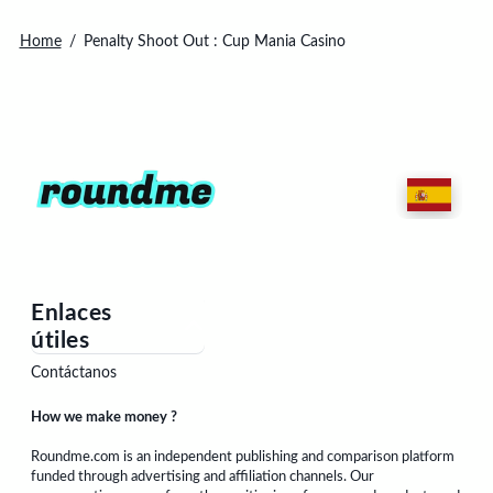
Home
Penalty Shoot Out : Cup Mania Casino
Enlaces
útiles
Contáctanos
How we make money ?
Roundme.com is an independent publishing and comparison platform
funded through advertising and affiliation channels. Our