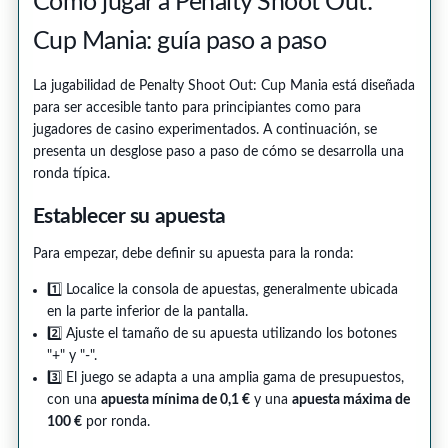
Cómo jugar a Penalty Shoot Out:
Cup Mania: guía paso a paso
La jugabilidad de Penalty Shoot Out: Cup Mania está diseñada
para ser accesible tanto para principiantes como para
jugadores de casino experimentados. A continuación, se
presenta un desglose paso a paso de cómo se desarrolla una
ronda típica.
Establecer su apuesta
Para empezar, debe definir su apuesta para la ronda:
1️⃣ Localice la consola de apuestas, generalmente ubicada
en la parte inferior de la pantalla.
2️⃣ Ajuste el tamaño de su apuesta utilizando los botones
"+" y "-".
3️⃣ El juego se adapta a una amplia gama de presupuestos,
con una
apuesta mínima de 0,1 €
y una
apuesta máxima de
100 €
por ronda.