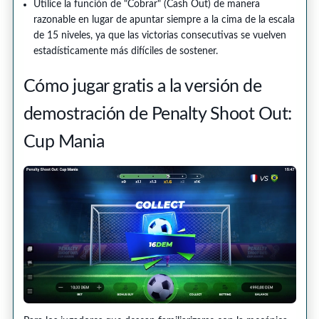
Utilice la función de "Cobrar" (Cash Out) de manera
razonable en lugar de apuntar siempre a la cima de la escala
de 15 niveles, ya que las victorias consecutivas se vuelven
estadísticamente más difíciles de sostener.
Cómo jugar gratis a la versión de
demostración de Penalty Shoot Out:
Cup Mania