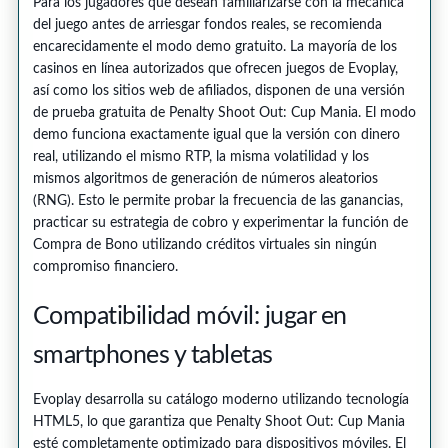
Para los jugadores que desean familiarizarse con la mecánica
del juego antes de arriesgar fondos reales, se recomienda
encarecidamente el modo demo gratuito. La mayoría de los
casinos en línea autorizados que ofrecen juegos de Evoplay,
así como los sitios web de afiliados, disponen de una versión
de prueba gratuita de Penalty Shoot Out: Cup Mania. El modo
demo funciona exactamente igual que la versión con dinero
real, utilizando el mismo RTP, la misma volatilidad y los
mismos algoritmos de generación de números aleatorios
(RNG). Esto le permite probar la frecuencia de las ganancias,
practicar su estrategia de cobro y experimentar la función de
Compra de Bono utilizando créditos virtuales sin ningún
compromiso financiero.
Compatibilidad móvil: jugar en
smartphones y tabletas
Evoplay desarrolla su catálogo moderno utilizando tecnología
HTML5, lo que garantiza que Penalty Shoot Out: Cup Mania
esté completamente optimizado para dispositivos móviles. El