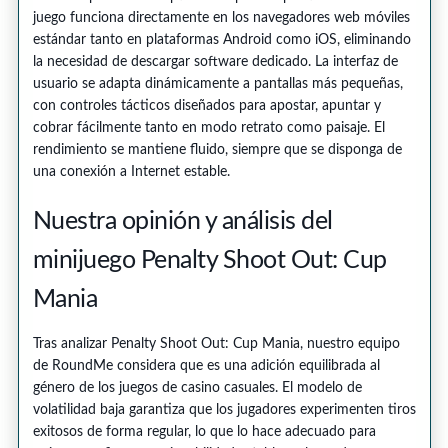
juego funciona directamente en los navegadores web móviles
estándar tanto en plataformas Android como iOS, eliminando
la necesidad de descargar software dedicado. La interfaz de
usuario se adapta dinámicamente a pantallas más pequeñas,
con controles tácticos diseñados para apostar, apuntar y
cobrar fácilmente tanto en modo retrato como paisaje. El
rendimiento se mantiene fluido, siempre que se disponga de
una conexión a Internet estable.
Nuestra opinión y análisis del
minijuego Penalty Shoot Out: Cup
Mania
Tras analizar Penalty Shoot Out: Cup Mania, nuestro equipo
de RoundMe considera que es una adición equilibrada al
género de los juegos de casino casuales. El modelo de
volatilidad baja garantiza que los jugadores experimenten tiros
exitosos de forma regular, lo que lo hace adecuado para