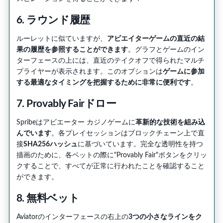
6. ラウンド履歴
ルーレットに似ていますが、
アビエイターゲームの直近の結
果の履歴を参照することができます
。グラフとゲームのイン
ターフェースの上には、直近のテイクオフで得られたマルチ
プライヤーが表示されます。このオプションは
ゲームに参加
する最適なタイミングを把握するために非常に便利です
。
7. Provably Fairドロー
Spribeはアビエーター カジノゲームに
革新的な技術を組み込
んでいます
。各プレイセッションはブロックチェーン上で直
接
SHA256ハッシュ
に基づいています。完全な透明性を持つ
描画のために、各ベットの際に"Provably Fair"ボタンをクリッ
クすることで、すべてが正常に行われたことを確認すること
ができます。
8. 無料ベット
Aviatorのインターフェースの右上の
3つの小さなラインをク