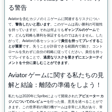
る警告
Aviatorを含むカジノのミニゲームに関連するリスクについ
て、
警告したいと思います
。このゲームは高い勝利の可能性
を持っていますが、それは何よりも
ギャンブルのゲーム
で
す。どんな戦略も勝利を保証するものではありません。した
がって、Aviatorの各セッションで
責任を持ってプレイするこ
とが重要
です。失うことが許容できる範囲内で賭け、コント
ロールを失わずに自分の戦略に従ってください。責任を持っ
てプレイすることで、
過度なリスクを冒さずにエンターテイ
メントを十分に楽しむことができます
。
Aviator ゲームに関する私たちの見
解と結論：離陸の準備をしよう！
私たちは2020年にSpribeによって開発された
アビエーター カ
ジノについてのレビュー
を行った後、意見を述べることがで
きます。この世界初の飛行機ゲームは非常に人気があり、常