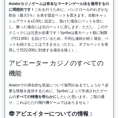
Aviatorカジノゲームは有名なマーチンゲール法を適用するの
に理想的です！
これを行うために、バンクロールのわずかな
割合（最大5％）を表す固定ベットを置きます。自動キャッ
シュアウトをx2.00に 設定し、負けた場合にベットを倍に
し、勝った場合には元のベットに戻します。ただし、このテ
クニックには注意が必要です！Spribeは最大ベット額に制限
（円11,000）を設けているため、不利な連続が続く場合、ベ
ットを続けることはできません（ただし、ダブルベットを使
用して円22,000に到達する場合を除く）。
アビエーター カジノのすべての
機能
Aviatorでの潜在的な収益について疑問があるでしょうか？必
要な情報を提供するために、Spribeによって作成されたゲー
ムの
すべての特徴を明らかに
したいと思います。ご覧の通
り、これはただの飛行機ゲームではありません！
🤓 アビエイターについての情報：