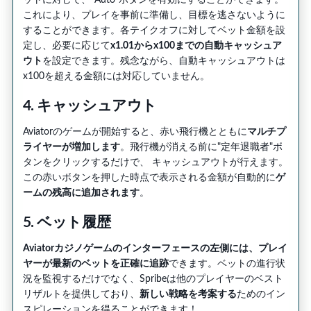
これにより、プレイを事前に準備し、目標を逃さないように
することができます。各テイクオフに対してベット金額を設
定し、必要に応じて
x1.01からx100までの自動キャッシュア
ウト
を設定できます。残念ながら、自動キャッシュアウトは
x100を超える金額には対応していません。
4. キャッシュアウト
Aviatorのゲームが開始すると、赤い飛行機とともに
マルチプ
ライヤーが増加します
。飛行機が消える前に"定年退職者"ボ
タンをクリックするだけで、 キャッシュアウトが行えます。
この赤いボタンを押した時点で表示される金額が自動的に
ゲ
ームの残高に追加されます
。
5. ベット履歴
Aviatorカジノゲームのインターフェースの左側には、プレイ
ヤーが最新のベットを正確に追跡
できます。ベットの進行状
況を監視するだけでなく、Spribeは他のプレイヤーのベスト
リザルトを提供しており、
新しい戦略を考案する
ためのイン
スピレーションを得ることができます！