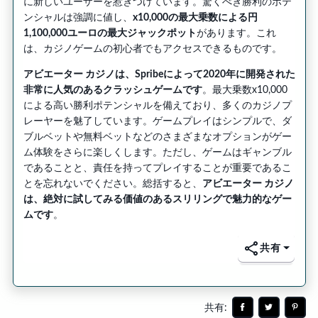
に新しいユーザーを惹きつけています。驚くべき勝利のポテ
ンシャルは強調に値し、
x10,000の最大乗数による円
1,100,000ユーロの最大ジャックポット
があります。これ
は、カジノゲームの初心者でもアクセスできるものです。
アビエーター カジノは、Spribeによって2020年に開発された
非常に人気のあるクラッシュゲームです
。最大乗数x10,000
による高い勝利ポテンシャルを備えており、多くのカジノプ
レーヤーを魅了しています。ゲームプレイはシンプルで、ダ
ブルベットや無料ベットなどのさまざまなオプションがゲー
ム体験をさらに楽しくします。ただし、ゲームはギャンブル
であることと、責任を持ってプレイすることが重要であるこ
とを忘れないでください。総括すると、
アビエーター カジノ
は、絶対に試してみる価値のあるスリリングで魅力的なゲー
ムです
。
共有
共有
: