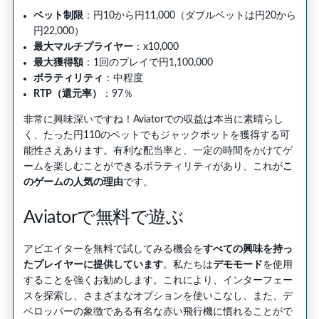
ベット制限
：円10から円11,000（ダブルベットは円20から
円22,000）
最大マルチプライヤー
：x10,000
最大獲得額
：1回のプレイで円1,100,000
ボラティリティ
：中程度
RTP（還元率）
：97％
非常に興味深いですね！Aviatorでの収益は本当に素晴らし
く、たった円110のベットでもジャックポットを獲得する可
能性さえあります。有利な配当率と、一定の時間をかけてゲ
ームを楽しむことができるボラティリティがあり、これが
こ
のゲームの人気の理由
です。
Aviatorで無料で遊ぶ
アビエイターを無料で試してみる機会を
すべての興味を持っ
たプレイヤーに提供しています
。私たちは
デモモード
を使用
することを強くお勧めします。これにより、インターフェー
スを探索し、さまざまなオプションを使いこなし、また、デ
ベロッパーの象徴である有名な赤い飛行機に慣れることがで