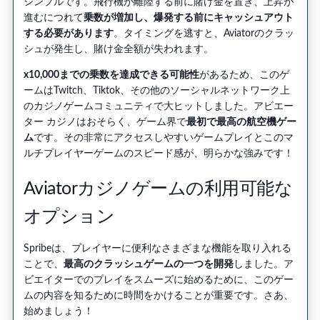
シンプルです。飛行機が離陸する前に賭け金を置き、上昇が
進むにつれて
乗数が増加し、爆発する前にキャッシュアウト
する必要があります
。タイミングを逃すと、Aviatorのクラッ
シュが発生し、賭け金全額が失われます。
x10,000までの乗数を達成できる可能性
があるため、このゲ
ームはTwitch、Tiktok、その他のソーシャルネットワーク上
のカジノゲームコミュニティで大ヒットしました。アビエー
ター カジノはおそらく、ゲーム界で
最初で最高の航空機ゲー
ム
です。その非常にアクセスしやすいゲームプレイとこのマ
ルチプレイヤーゲームのスピード感が、明らかな強みです！
Aviatorカジノゲームの利用可能な
オプション
Spribeは、プレイヤーに便利なさまざまな機能を取り入れる
ことで、
最高のクラッシュゲームの一つを開発
しました。ア
ビエイターでのプレイをスムーズに始めるために、このゲー
ムの内容を知るために時間をかけることが重要です。さあ、
始めましょう！