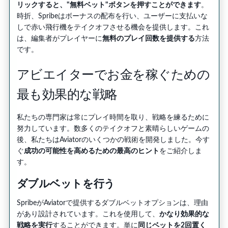
リックすると、"無料ベット"ボタンを押すことができます
。
時折、Spribeはボーナスの配布を行い、ユーザーに支払いな
しで赤い飛行機をテイクオフさせる機会を提供します。これ
は、編集者がプレイヤーに
無料のプレイ回数を提供する
方法
です。
アビエイターでお金を稼ぐための
最も効果的な戦略
私たちの専門家は常にプレイ時間を取り、戦略を練るために
努力しています。数多くのテイクオフと素晴らしいゲームの
後、私たちはAviatorのいくつかの戦術を開発しました。今す
ぐ
成功の可能性を高めるための最高のヒント
をご紹介しま
す。
ダブルベットを行う
SpribeがAviatorで提供するダブルベットオプションは、理由
があり設計されています。これを使用して、
かなり効果的な
戦略を実行
することができます。単に
同じベットを2回置く