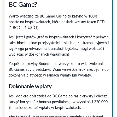
BC Game?
Warto wiedzieć, że BC Game Casino to kasyno w 100%
oparte na kryptowalutach, które posiada własny token BCD
(1 BCD = 1 USDT).
Jeśli jesteś gotów grać w kryptowalutach i korzystać z pełnych
zalet blockchaina: przejrzystości, niskich opłat transakcyjnych i
szybkiego przetwarzania transakcji, będziesz mógł wpłacać i
wypłacać w doskonałych warunkach!
Zespół redakcyjny Roundme otworzył konto w kasynie online
BC Game, aby przedstawić Wam wszystkie kroki niezbędne do
dokonania płatności: w ramach wpłaty lub wypłaty.
Dokonanie wpłaty
Jeśli dopiero dołączyłeś do BC.Game po raz pierwszy i chcesz
zacząć korzystać z bonusu powitalnego w wysokości 220 000
$, musisz dokonać wpłaty w kryptowalutach.