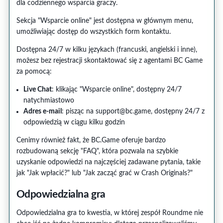
dla codziennego wsparcia graczy.
Sekcja "Wsparcie online" jest dostępna w głównym menu,
umożliwiając dostęp do wszystkich form kontaktu.
Dostępna 24/7 w kilku językach (francuski, angielski i inne),
możesz bez rejestracji skontaktować się z agentami BC Game
za pomocą:
Live Chat
: klikając "Wsparcie online", dostępny 24/7
natychmiastowo
Adres e-mail
: pisząc na support@bc.game, dostępny 24/7 z
odpowiedzią w ciągu kilku godzin
Cenimy również fakt, że BC.Game oferuje bardzo
rozbudowaną sekcję "FAQ", która pozwala na szybkie
uzyskanie odpowiedzi na najczęściej zadawane pytania, takie
jak "Jak wpłacić?" lub "Jak zacząć grać w Crash Originals?"
Odpowiedzialna gra
Odpowiedzialna gra to kwestia, w której zespół Roundme nie