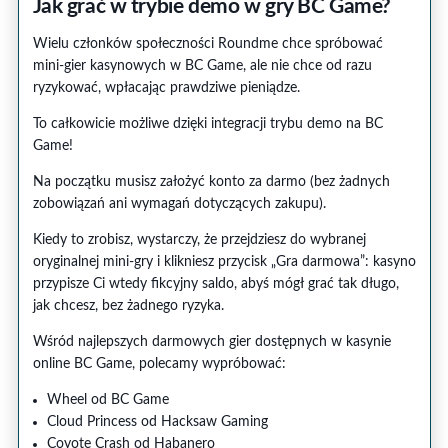
Jak grać w trybie demo w gry BC Game?
Wielu członków społeczności Roundme chce spróbować
mini-gier kasynowych w BC Game, ale nie chce od razu
ryzykować, wpłacając prawdziwe pieniądze.
To całkowicie możliwe dzięki integracji trybu demo na BC
Game!
Na początku musisz założyć konto za darmo (bez żadnych
zobowiązań ani wymagań dotyczących zakupu).
Kiedy to zrobisz, wystarczy, że przejdziesz do wybranej
oryginalnej mini-gry i klikniesz przycisk „Gra darmowa”: kasyno
przypisze Ci wtedy fikcyjny saldo, abyś mógł grać tak długo,
jak chcesz, bez żadnego ryzyka.
Wśród najlepszych darmowych gier dostępnych w kasynie
online BC Game, polecamy wypróbować:
Wheel od BC Game
Cloud Princess od Hacksaw Gaming
Coyote Crash od Habanero