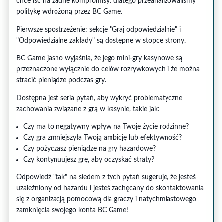
chce iść na żadne kompromisy: dlatego przeanalizowaliśmy
politykę wdrożoną przez BC Game.
Pierwsze spostrzeżenie: sekcje "Graj odpowiedzialnie" i
"Odpowiedzialne zakłady" są dostępne w stopce strony.
BC Game jasno wyjaśnia, że jego mini-gry kasynowe są
przeznaczone wyłącznie do celów rozrywkowych i że można
stracić pieniądze podczas gry.
Dostępna jest seria pytań, aby wykryć problematyczne
zachowania związane z grą w kasynie, takie jak:
Czy ma to negatywny wpływ na Twoje życie rodzinne?
Czy gra zmniejszyła Twoją ambicję lub efektywność?
Czy pożyczasz pieniądze na gry hazardowe?
Czy kontynuujesz grę, aby odzyskać straty?
Odpowiedź "tak" na siedem z tych pytań sugeruje, że jesteś
uzależniony od hazardu i jesteś zachęcany do skontaktowania
się z organizacją pomocową dla graczy i natychmiastowego
zamknięcia swojego konta BC Game!