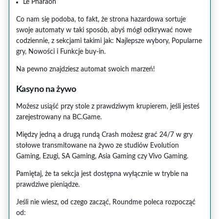
Le Pharaoh
Co nam się podoba, to fakt, że strona hazardowa sortuje
swoje automaty w taki sposób, abyś mógł odkrywać nowe
codziennie, z sekcjami takimi jak: Najlepsze wybory, Popularne
gry, Nowości i Funkcje buy-in.
Na pewno znajdziesz automat swoich marzeń!
Kasyno na żywo
Możesz usiąść przy stole z prawdziwym krupierem, jeśli jesteś
zarejestrowany na BC.Game.
Między jedną a drugą rundą Crash możesz grać 24/7 w gry
stołowe transmitowane na żywo ze studiów Evolution
Gaming, Ezugi, SA Gaming, Asia Gaming czy Vivo Gaming.
Pamiętaj, że ta sekcja jest dostępna wyłącznie w trybie na
prawdziwe pieniądze.
Jeśli nie wiesz, od czego zacząć, Roundme poleca rozpocząć
od: