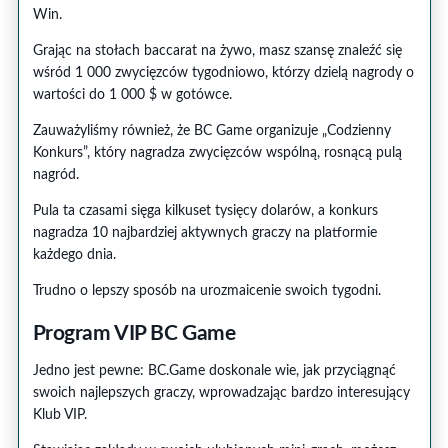
Win.
Grając na stołach baccarat na żywo, masz szansę znaleźć się
wśród 1 000 zwycięzców tygodniowo, którzy dzielą nagrody o
wartości do 1 000 $ w gotówce.
Zauważyliśmy również, że BC Game organizuje „Codzienny
Konkurs”, który nagradza zwycięzców wspólną, rosnącą pulą
nagród.
Pula ta czasami sięga kilkuset tysięcy dolarów, a konkurs
nagradza 10 najbardziej aktywnych graczy na platformie
każdego dnia.
Trudno o lepszy sposób na urozmaicenie swoich tygodni.
Program VIP BC Game
Jedno jest pewne: BC.Game doskonale wie, jak przyciągnąć
swoich najlepszych graczy, wprowadzając bardzo interesujący
Klub VIP.