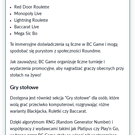
Red Door Roulette
Monopoly Live
Lightning Roulette
Baccarat Live
Mega Sic Bo
Te immersyjne doświadczenia są liczne w BC Game i mogą
spodobać się purystom z społeczności Roundme.
Jak zauważysz, BC Game organizuje liczne turnieje i
wydarzenia promocyjne, aby nagradzać graczy obecnych przy
stołach na żywo!
Gry stołowe
Dostępna jest również sekcja "Gry stołowe" dla osób, które
wolą grać przeciwko komputerowi, rozgrywając różne
warianty Blackjacka, Ruletki czy Baccarat.
Dzięki algorytmom RNG (Random Generator Number) i
współpracy z wydawcami takimi jak Platipus czy Play'n Go,