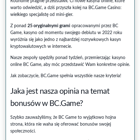
Roundme pragnie przedstawić Ci nowe kasyna online, które
warto odwiedzić, a dziś przyszła kolej na BC.Game Casino:
wielkiego specjalistę od mini-gier.
Z ponad
25 oryginalnymi grami
opracowanymi przez BC
Game, kasyno od momentu swojego debiutu w 2022 roku
wyróżnia się jako jedno z najbardziej rozrywkowych kasyn
kryptowalutowych w internecie.
Nasze zespoły spędziły ponad tydzień, przemierzając kasyno
online BC Game, aby móc przedstawić Wam konkretne opinie.
Jak zobaczycie, BC.Game spełnia wszystkie nasze kryteria!
Jaka jest nasza opinia na temat
bonusów w BC.Game?
Szybko zauważyliśmy, że BC Game to wyjątkowo hojna
strona, która nie waha się oferować bonusów swojej
społeczności.