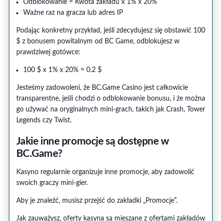
Odblokowanie = Kwota zakładu x 1% x 20%
Ważne raz na gracza lub adres IP
Podając konkretny przykład, jeśli zdecydujesz się obstawić 100
$ z bonusem powitalnym od BC Game, odblokujesz w
prawdziwej gotówce:
100 $ x 1% x 20% = 0.2 $
Jesteśmy zadowoleni, że BC.Game Casino jest całkowicie
transparentne, jeśli chodzi o odblokowanie bonusu, i że można
go używać na oryginalnych mini-grach, takich jak Crash, Tower
Legends czy Twist.
Jakie inne promocje są dostępne w
BC.Game?
Kasyno regularnie organizuje inne promocje, aby zadowolić
swoich graczy mini-gier.
Aby je znaleźć, musisz przejść do zakładki „Promocje”.
Jak zauważysz, oferty kasyna są mieszane z ofertami zakładów