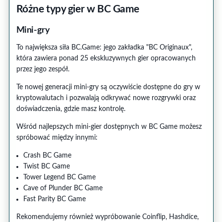
Różne typy gier w BC Game
Mini-gry
To największa siła BC.Game: jego zakładka "BC Originaux",
która zawiera ponad 25 ekskluzywnych gier opracowanych
przez jego zespół.
Te nowej generacji mini-gry są oczywiście dostępne do gry w
kryptowalutach i pozwalają odkrywać nowe rozgrywki oraz
doświadczenia, gdzie masz kontrolę.
Wśród najlepszych mini-gier dostępnych w BC Game możesz
spróbować między innymi:
Crash BC Game
Twist BC Game
Tower Legend BC Game
Cave of Plunder BC Game
Fast Parity BC Game
Rekomendujemy również wypróbowanie Coinflip, Hashdice,