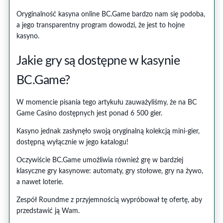
Oryginalność kasyna online BC.Game bardzo nam się podoba,
a jego transparentny program dowodzi, że jest to hojne
kasyno.
Jakie gry są dostępne w kasynie
BC.Game?
W momencie pisania tego artykułu zauważyliśmy, że na BC
Game Casino dostępnych jest ponad 6 500 gier.
Kasyno jednak zasłynęło swoją oryginalną kolekcją mini-gier,
dostępną wyłącznie w jego katalogu!
Oczywiście BC.Game umożliwia również grę w bardziej
klasyczne gry kasynowe: automaty, gry stołowe, gry na żywo,
a nawet loterie.
Zespół Roundme z przyjemnością wypróbował tę ofertę, aby
przedstawić ją Wam.